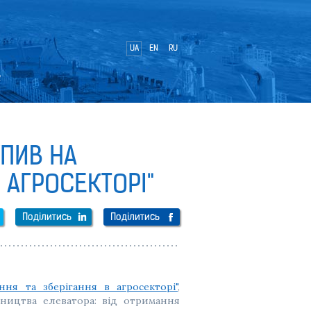
UA
EN
RU
ь
УПИВ НА
 АГРОСЕКТОРІ"
Поділитись
Поділитись
ння та зберігання в агросекторі"
,
вництва елеватора: від отримання