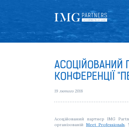
АСОЦІЙОВАНИЙ П
КОНФЕРЕНЦІЇ "П
19 лютого 2018
Асоційований партнер IMG Part
організованій
Meet Professionals
.