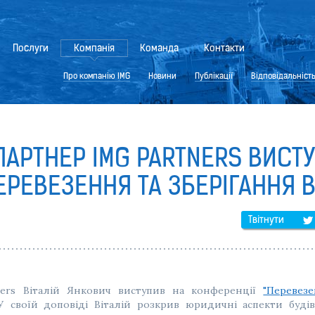
Послуги
Компанія
Команда
Контакти
Про компанію IMG
Новини
Публікації
Відповідальніст
АРТНЕР IMG PARTNERS ВИСТ
ЕРЕВЕЗЕННЯ ТА ЗБЕРІГАННЯ В
Твітнути
ners Віталій Янкович виступив на конференції
"Перевезе
 У своїй доповіді Віталій розкрив юридичні аспекти буді