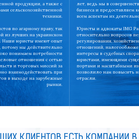
енной продукции, а также с
лет, ведь мы в совершенств
ами сельскохозяйственной
бизнеса и предоставляем к
техники.
всем аспектам их деятельн
тов по агарному праву, так
Юристы и адвокаты IMG Pa
ой из лучших на украинском
относительно вопросов пе
г. Наши юристы имеют опыт
регулирования, хозяйстве
, потому мы действительно
отношений, налогообложен
убоко понимаем потребности
интересы в судебных спора
деловые отношения с сетью
юристами, имеющими суще
ьств и торговых миссий за
портами и масштабными ин
рно взаимодействовать при
позволило нам повысить н
ов в выходе на зарубежные
отрасли.
рынки.
ШИХ КЛИЕНТОВ ЕСТЬ КОМПАНИИ В 